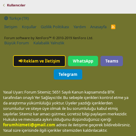
Kullanıcılar
Türkçe (TR)
İletişim
Koşullar
Gizlilik Politikası
Yardım
Anasayfa
R
S
S
Forum software by XenForo™
© 2010-2019 XenForo Ltd.
Büyük Forum
Kalabalık Yalnızlık
📢
Reklam ve İletişim
WhatsApp
Teams
Telegram
Yasal Uyarı: Forum Sitemiz; 5651 Sayılı Kanun kapsamında BTK
tarafından onaylı Yer Sağlayıcı'dır. Bu sebeple içerikleri kontrol etme ya
da araştırma yükümlülüğü yoktur. Üyeler yazdığı içeriklerden
sorumludur ve siteye üye olmak ile bu sorumluluğu kabul etmiş
sayılırlar. Sitemiz kar amacı gütmez, ücretsiz bilgi paylaşım merkezidir.
Hukuka ve mevzuata aykırı olduğunu düşündüğünüz içeriği
forumhizmeti@gmail.com
adresi ile iletişime geçerek bildirebilirsiniz.
Yasal süre içerisinde ilgili içerikler sitemizden kaldırılacaktır.