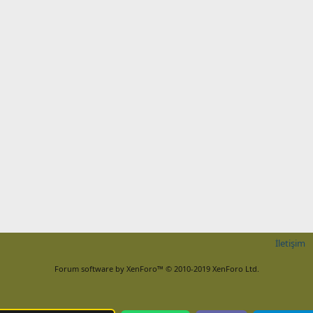
İletişim
Forum software by XenForo™
© 2010-2019 XenForo Ltd.