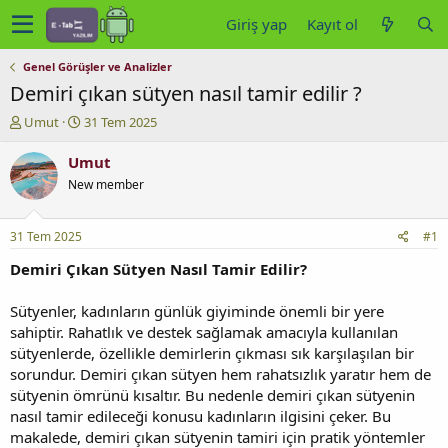
Giriş yap
Kayıt ol
Genel Görüşler ve Analizler
Demiri çıkan sütyen nasıl tamir edilir ?
K
B
Umut
31 Tem 2025
o
a
n
ş
Umut
u
l
New member
y
a
u
n
b
g
31 Tem 2025
#1
a
ı
ş
ç
Demiri Çıkan Sütyen Nasıl Tamir Edilir?
l
t
a
a
Sütyenler, kadınların günlük giyiminde önemli bir yere
t
r
sahiptir. Rahatlık ve destek sağlamak amacıyla kullanılan
a
i
sütyenlerde, özellikle demirlerin çıkması sık karşılaşılan bir
n
h
sorundur. Demiri çıkan sütyen hem rahatsızlık yaratır hem de
i
sütyenin ömrünü kısaltır. Bu nedenle demiri çıkan sütyenin
nasıl tamir edileceği konusu kadınların ilgisini çeker. Bu
makalede, demiri çıkan sütyenin tamiri için pratik yöntemler