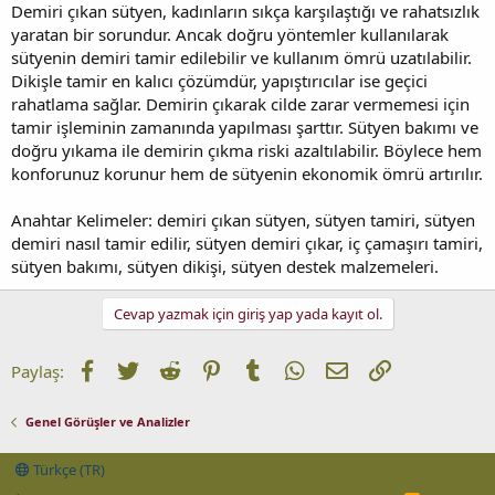
Demiri çıkan sütyen, kadınların sıkça karşılaştığı ve rahatsızlık
yaratan bir sorundur. Ancak doğru yöntemler kullanılarak
sütyenin demiri tamir edilebilir ve kullanım ömrü uzatılabilir.
Dikişle tamir en kalıcı çözümdür, yapıştırıcılar ise geçici
rahatlama sağlar. Demirin çıkarak cilde zarar vermemesi için
tamir işleminin zamanında yapılması şarttır. Sütyen bakımı ve
doğru yıkama ile demirin çıkma riski azaltılabilir. Böylece hem
konforunuz korunur hem de sütyenin ekonomik ömrü artırılır.
Anahtar Kelimeler: demiri çıkan sütyen, sütyen tamiri, sütyen
demiri nasıl tamir edilir, sütyen demiri çıkar, iç çamaşırı tamiri,
sütyen bakımı, sütyen dikişi, sütyen destek malzemeleri.
Cevap yazmak için giriş yap yada kayıt ol.
Facebook
Twitter
Reddit
Pinterest
Tumblr
WhatsApp
E-posta
Link
Paylaş:
Genel Görüşler ve Analizler
Türkçe (TR)