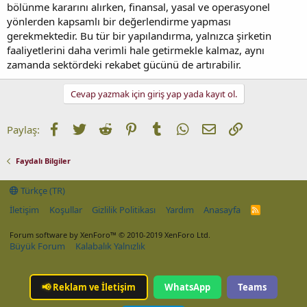
bölünme kararını alırken, finansal, yasal ve operasyonel
yönlerden kapsamlı bir değerlendirme yapması
gerekmektedir. Bu tür bir yapılandırma, yalnızca şirketin
faaliyetlerini daha verimli hale getirmekle kalmaz, aynı
zamanda sektördeki rekabet gücünü de artırabilir.
Cevap yazmak için giriş yap yada kayıt ol.
Facebook
Twitter
Reddit
Pinterest
Tumblr
WhatsApp
E-posta
Link
Paylaş:
Faydalı Bilgiler
Türkçe (TR)
İletişim
Koşullar
Gizlilik Politikası
Yardım
Anasayfa
R
S
S
Forum software by XenForo™
© 2010-2019 XenForo Ltd.
Büyük Forum
Kalabalık Yalnızlık
📢
Reklam ve İletişim
WhatsApp
Teams