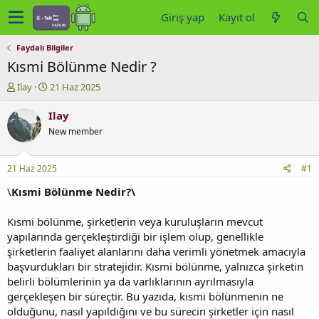
Giriş yap
Kayıt ol
Faydalı Bilgiler
Kısmi Bölünme Nedir ?
K
B
Ilay
21 Haz 2025
o
a
n
ş
Ilay
u
l
New member
y
a
u
n
b
g
21 Haz 2025
#1
a
ı
ş
ç
\
Kısmi Bölünme Nedir?\
l
t
a
a
Kısmi bölünme, şirketlerin veya kuruluşların mevcut
t
r
yapılarında gerçekleştirdiği bir işlem olup, genellikle
a
i
şirketlerin faaliyet alanlarını daha verimli yönetmek amacıyla
n
h
başvurdukları bir stratejidir. Kısmi bölünme, yalnızca şirketin
i
belirli bölümlerinin ya da varlıklarının ayrılmasıyla
gerçekleşen bir süreçtir. Bu yazıda, kısmi bölünmenin ne
olduğunu, nasıl yapıldığını ve bu sürecin şirketler için nasıl