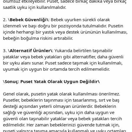
olumsuz etkileyebilir. Puset, sadece birkaç dakika veya birkaç
saatlik uyku için kullanılmalıdır.
2. \
Bebek Güvenliği\
: Bebek uyurken sürekli olarak
izlenmeli ve başı doğru bir pozisyonda tutulmalıdır. Pusetin
içinde herhangi bir yastık veya destek ürününün kullanılması,
bebeğin boğulma riskini artırabilir.
3. \
Alternatif Ürünler\
: Yukarıda belirtilen taşınabilir
yataklar veya bebek yatakları gibi alternatifler, daha güvenli
bir uyku alanı sunar. Puset sadece taşımak için kullanılmalı,
uyumak için uygun bir ortamda tercih edilmemelidir.
\
Sonuç: Puset Yatak Olarak Uygun Değildir\
Genel olarak, pusetin yatak olarak kullanılması önerilmez.
Pusetler, bebeklerin taşınması için tasarlanmış, sırt ve baş
desteği açısından yeterli olmayan ürünlerdir. Bebeklerin
sağlığı ve güvenliği açısından, uyku için daha uygun ve
güvenli olan taşınabilir yataklar veya bebek yatakları tercih
edilmelidir. Her zaman bebeklerinizi güvende tutmak için,
puseti yalnızca taşıma amacıyla kullanmalı ve uyku ortamları