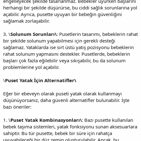
engelleyecek şekilde tasarlanmaz. Bebekler uyurken başlarını
herhangi bir şekilde düşürürse, bu ciddi sağlık sorunlarına yol
açabilir. Ayrıca, pusette uyuyan bir bebeğin güvenliğini
sağlamak zorlaşabilir.
3. \
Solunum Sorunları\
: Pusetlerin tasarımı, bebeklerin rahat
bir şekilde solunum yapabilmesi için gerekli desteği
sağlamaz. Yataklarda ise sırt üstü yatış pozisyonu bebeklerin
rahat solunum yapmasını destekler. Pusetlerde, bebeklerin
başları çok fazla eğilebilir veya sıkışabilir, bu da solunum
problemlerine yol açabilir.
\
Puset Yatak İçin Alternatifler\
Eğer bir ebeveyn olarak puseti yatak olarak kullanmayı
düşünüyorsanız, daha güvenli alternatifler bulunabilir. İşte
bazı öneriler:
1. \
Puset Yatak Kombinasyonları\
: Bazı pusette kullanılan
bebek taşıma sistemleri, yatak fonksiyonu sunan aksesuarlara
sahiptir. Bu tür pusette, bebek bir süre için rahatça
uyuyabileceği bir düz zemin oluşturulabilir. Ancak, bu