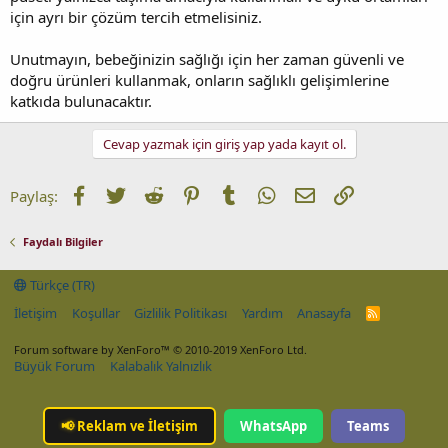
için ayrı bir çözüm tercih etmelisiniz.
Unutmayın, bebeğinizin sağlığı için her zaman güvenli ve
doğru ürünleri kullanmak, onların sağlıklı gelişimlerine
katkıda bulunacaktır.
Cevap yazmak için giriş yap yada kayıt ol.
Facebook
Twitter
Reddit
Pinterest
Tumblr
WhatsApp
E-posta
Link
Paylaş:
Faydalı Bilgiler
Türkçe (TR)
İletişim
Koşullar
Gizlilik Politikası
Yardım
Anasayfa
R
S
S
Forum software by XenForo™
© 2010-2019 XenForo Ltd.
Büyük Forum
Kalabalık Yalnızlık
📢
Reklam ve İletişim
WhatsApp
Teams