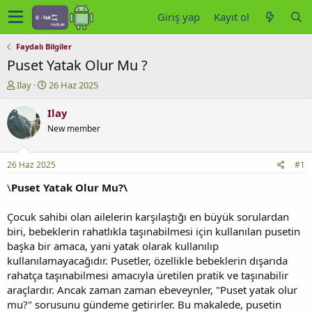
Giriş yap
Kayıt ol
Faydalı Bilgiler
Puset Yatak Olur Mu ?
K
B
Ilay
26 Haz 2025
o
a
n
ş
Ilay
u
l
New member
y
a
u
n
b
g
26 Haz 2025
#1
a
ı
ş
ç
\
Puset Yatak Olur Mu?\
l
t
a
a
Çocuk sahibi olan ailelerin karşılaştığı en büyük sorulardan
t
r
biri, bebeklerin rahatlıkla taşınabilmesi için kullanılan pusetin
a
i
başka bir amaca, yani yatak olarak kullanılıp
n
h
kullanılamayacağıdır. Pusetler, özellikle bebeklerin dışarıda
i
rahatça taşınabilmesi amacıyla üretilen pratik ve taşınabilir
araçlardır. Ancak zaman zaman ebeveynler, "Puset yatak olur
mu?" sorusunu gündeme getirirler. Bu makalede, pusetin