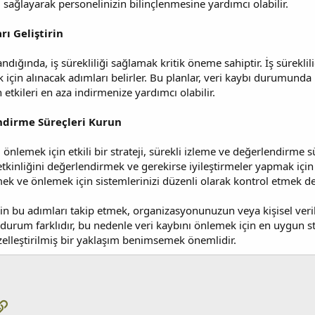
i sağlayarak personelinizin bilinçlenmesine yardımcı olabilir.
arı Geliştirin
andığında, iş sürekliliği sağlamak kritik öneme sahiptir. İş sürekl
 için alınacak adımları belirler. Bu planlar, veri kaybı durumunda 
tkileri en aza indirmenize yardımcı olabilir.
ndirme Süreçleri Kurun
 önlemek için etkili bir strateji, sürekli izleme ve değerlendirme s
tkinliğini değerlendirmek ve gerekirse iyileştirmeler yapmak için 
mek ve önlemek için sistemlerinizi düzenli olarak kontrol etmek de
in bu adımları takip etmek, organizasyonunuzun veya kişisel veri
durum farklıdır, bu nedenle veri kaybını önlemek için en uygun stra
zelleştirilmiş bir yaklaşım benimsemek önemlidir.
pp
osta
Link