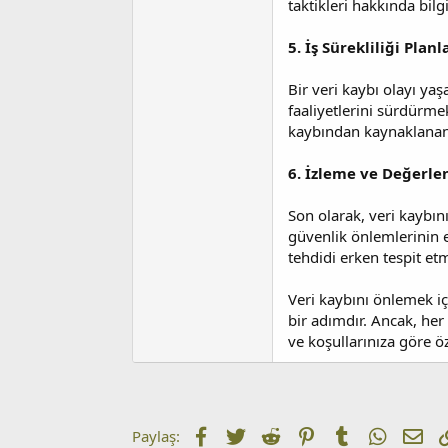
taktikleri hakkında bilg
5. İş Sürekliliği Planl
Bir veri kaybı olayı yaş
faaliyetlerini sürdürmek
kaybından kaynaklanan e
6. İzleme ve Değerle
Son olarak, veri kaybını
güvenlik önlemlerinin e
tehdidi erken tespit et
Veri kaybını önlemek iç
bir adımdır. Ancak, her 
ve koşullarınıza göre ö
Facebook
Twitter
Reddit
Pinterest
Tumblr
WhatsA
E-p
Paylaş: