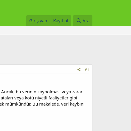
Giriş yap
Kayıt ol
Ara
#1
. Ancak, bu verinin kaybolması veya zarar
taları veya kötü niyetli faaliyetler gibi
lemek mümkündür. Bu makalede, veri kaybını