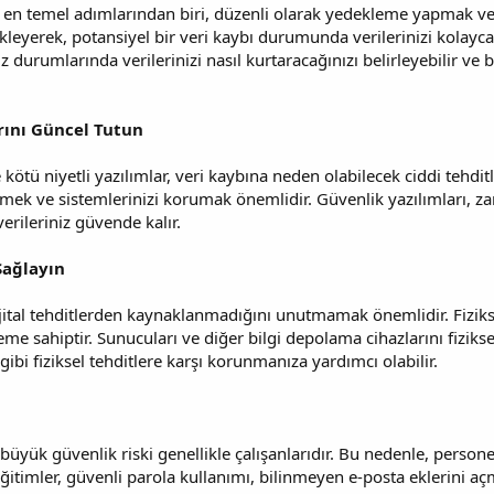
en temel adımlarından biri, düzenli olarak yedekleme yapmak ve k
ekleyerek, potansiyel bir veri kaybı durumunda verilerinizi kolayca
z durumlarında verilerinizi nasıl kurtaracağınızı belirleyebilir ve bu
arını Güncel Tutun
 kötü niyetli yazılımlar, veri kaybına neden olabilecek ciddi tehdit
mek ve sistemlerinizi korumak önemlidir. Güvenlik yazılımları, zarar
verileriniz güvende kalır.
 Sağlayın
jital tehditlerden kaynaklanmadığını unutmamak önemlidir. Fiziks
me sahiptir. Sunucuları ve diğer bilgi depolama cihazlarını fiziksel
ibi fiziksel tehditlere karşı korunmanıza yardımcı olabilir.
üyük güvenlik riski genellikle çalışanlarıdır. Bu nedenle, persone
itimler, güvenli parola kullanımı, bilinmeyen e-posta eklerini a