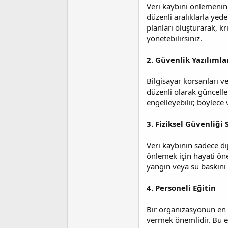
i
Veri kaybını önlemenin 
düzenli aralıklarla yed
planları oluşturarak, kri
yönetebilirsiniz.
2. Güvenlik Yazılıml
Bilgisayar korsanları ve
düzenli olarak güncelle
engelleyebilir, böylece 
3. Fiziksel Güvenliği
Veri kaybının sadece di
önlemek için hayati öne
yangın veya su baskını g
4. Personeli Eğitin
Bir organizasyonun en b
vermek önemlidir. Bu eğ