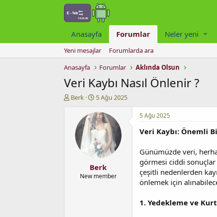
Anasayfa
Forumlar
Neler yeni
Yeni mesajlar
Forumlarda ara
Anasayfa
Forumlar
Aklında Olsun
Veri Kaybı Nasıl Önlenir ?
K
B
Berk
5 Ağu 2025
o
a
n
ş
5 Ağu 2025
u
l
Veri Kaybı: Önemli B
y
a
u
n
b
g
Günümüzde veri, herhang
a
ı
görmesi ciddi sonuçlar d
Berk
ş
ç
çeşitli nedenlerden kay
l
t
New member
önlemek için alınabilec
a
a
t
r
a
i
1. Yedekleme ve Kur
n
h