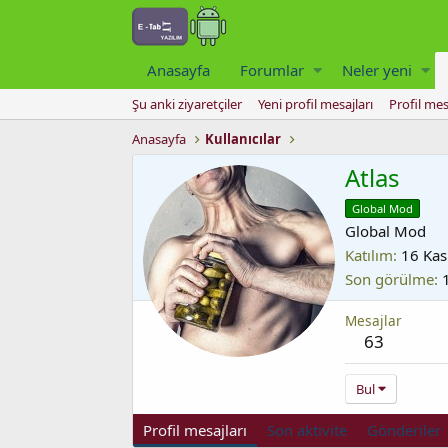
Anasayfa
Forumlar
Neler yeni
Şu anki ziyaretçiler
Yeni profil mesajları
Profil mes
Anasayfa
Kullanıcılar
Atlas
Global Mod
Global Mod
Katılım
16 Kas
Son görülme
Mesajlar
63
Bul
Profil mesajları
Son aktivite
Gönderiler