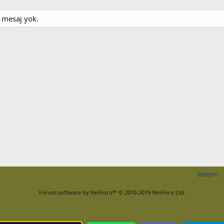
z mesaj yok.
İletişim
Forum software by XenForo™
© 2010-2019 XenForo Ltd.