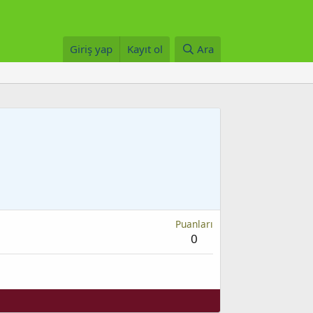
Giriş yap
Kayıt ol
Ara
Puanları
0