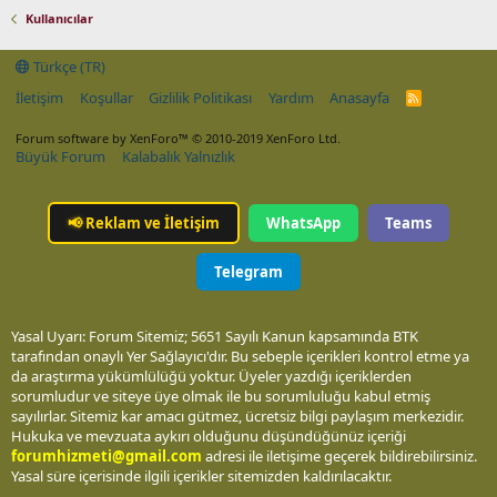
Kullanıcılar
Türkçe (TR)
İletişim
Koşullar
Gizlilik Politikası
Yardım
Anasayfa
R
S
S
Forum software by XenForo™
© 2010-2019 XenForo Ltd.
Büyük Forum
Kalabalık Yalnızlık
📢
Reklam ve İletişim
WhatsApp
Teams
Telegram
Yasal Uyarı: Forum Sitemiz; 5651 Sayılı Kanun kapsamında BTK
tarafından onaylı Yer Sağlayıcı'dır. Bu sebeple içerikleri kontrol etme ya
da araştırma yükümlülüğü yoktur. Üyeler yazdığı içeriklerden
sorumludur ve siteye üye olmak ile bu sorumluluğu kabul etmiş
sayılırlar. Sitemiz kar amacı gütmez, ücretsiz bilgi paylaşım merkezidir.
Hukuka ve mevzuata aykırı olduğunu düşündüğünüz içeriği
forumhizmeti@gmail.com
adresi ile iletişime geçerek bildirebilirsiniz.
Yasal süre içerisinde ilgili içerikler sitemizden kaldırılacaktır.